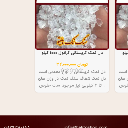
دل نمک کریستالی گرانول 1000 کیلو
تومان
32,000,000
 است
دل نمک کریستالی از نوع معدنی است
 های
دل نمک شفاف سنگ نمک در وزن های
 خلوص
1 تا 2 کیلویی نیز موجود است خلوص
 کیلو
استثنایی 99.8 درصد قیمت هر کیلو
32 هزار تومان
09129380188
info@halitoshop.com