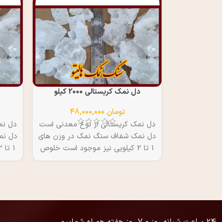
دل نمک کریستالی 2000 کیلو
تومان
48,000,000
دل نمک کریستالی از نوع معدنی است
دل نم
دل نمک شفاف سنگ نمک در وزن های
دل نم
1 تا 2 کیلویی نیز موجود است خلوص
استثنایی 99.8 درصد قیمت هر کیلو
24 هزار تومان
50
پایین
۲۴ ساعت شبانه روز و ۷ روز هفته همراه شماییم