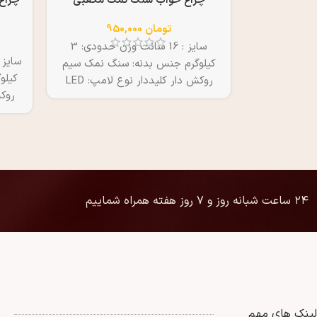
چراغ خواب سنگ نمک مکعبی
تومان
950,000
سایز : 16 سانت وزن حدودی: 3
کیلوگرم جنس بدنه: سنگ نمک سیم
کیلو
روکش دار کلیددار نوع لامپ: LED
منبع انرژی: برق شهر
منبع 
قیمت
۲۴ ساعت شبانه روز و ۷ روز هفته همراه شماییم
لینک های مهم