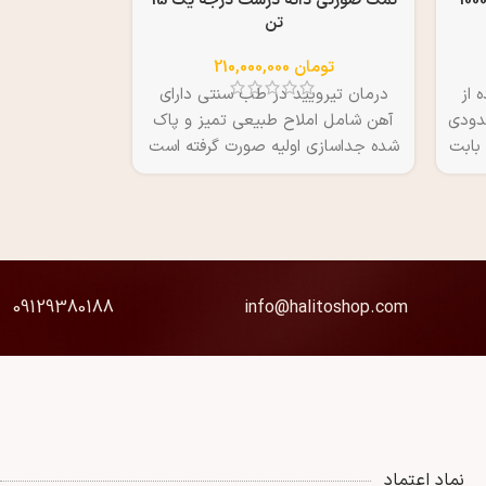
وی ماساژ سنگ نمک 5 سانتی 1000
نمک صورتی دانه درشت درجه یک 15
تن
تومان
210,000,000
 از
درمان تیرویید در طب سنتی دارای
دودی
آهن شامل املاح طبیعی تمیز و پاک
ه بابت
شده جداسازی اولیه صورت گرفته است
کیسه 25 کیلویی لمینت قیمت درج
شده بابت 15 تن یعنی 15 هزار
کیلوگرم از این محصول می باشد قیمت
هر کیلو 14000 تومان برای داشتن
قیمت پایینتر وزن های بیشتر را انتخاب
نمایید
09129380188
info@halitoshop.com
نماد اعتماد