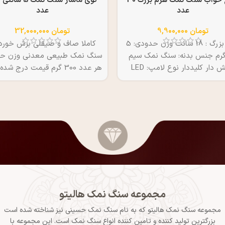
چراغ خواب سنگ نمک هرم بزرگ 30
گ
عدد
عدد
تومان
9,900,000
تومان
32,000,000
سایز بزرگ : 18 سانت وزن حدودی: 5
کاملا صاف و صیقلی برش خورده
گرم جنس بدنه: سنگ نمک سیم
سنگ نمک طبیعی معدنی وزن ح
روکش دار کلیددار نوع لامپ: LED
هر عدد 300 گرم قیمت درج شد
انرژی: برق شهر قیمت درج شده
1000 عدد از این محصول می باشد
بابت 30 عدد از این محصول می باشد
 هر عدد 330 هزار تومان
مجموعه سنگ نمک هالیتو
مجموعه سنگ نمک هالیتو که به نام سنگ نمک حسینی نیز شناخته شده است
بزرگترین تولید کننده و تامین کننده انواع سنگ نمک است. این مجموعه با