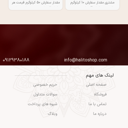
مشتری مقدار سفارش 10 کیلوگرم
مقدار سفارش 50 کیلوگرم قیمت هر
قیمت هر کیلو 4 میلیون تومن
کیلو 2 میلیون تومن مناسب برای
مناسب برای تیروئید کم کار تنظیم
تیروئید کم کار تنظیم فشار خون
فشار خون کمک به هضم غذا
کمک به هضم غذا افزایش ایمنی
افزایش ایمنی بدن رفع برخی از
بدن رفع برخی از مشکلات تنفسی
مشکلات تنفسی
09129380188
info@halitoshop.com
لینک های مهم
صفحه اصلی
حریم خصوصی
فروشگاه
سوالات متداول
تماس با ما
شیوه های پرداخت
درباره ما
وبلاگ