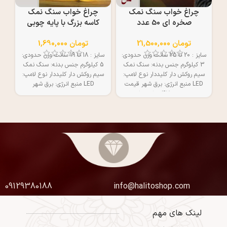
چراغ خواب سنگ نمک
چراغ خواب سنگ نمک
چر
صخره ای 50 عدد
کاسه بزرگ با پایه چوبی
تومان
21,500,000
تومان
1,690,000
سایز : 20 تا 25 سانت وزن حدودی:
سایز : 18 تا 19 سانت وزن حدودی:
3 کیلوگرم جنس بدنه: سنگ نمک
5 کیلوگرم جنس بدنه: سنگ نمک
سیم روکش دار کلیددار نوع لامپ:
سیم روکش دار کلیددار نوع لامپ:
سی
LED منبع انرژی: برق شهر قیمت
LED منبع انرژی: برق شهر
هر عدد 430 هزار تومان
09129380188
info@halitoshop.com
لینک های مهم